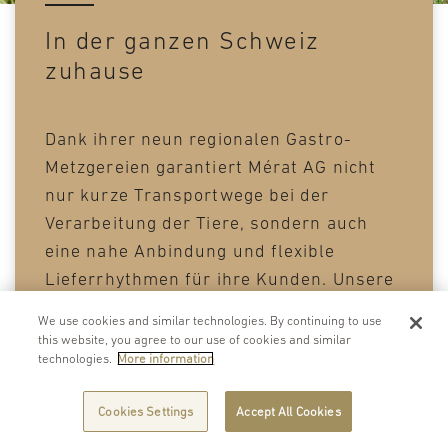
In der ganzen Schweiz
zuhause
Dank ihrer neun regionalen Gastro-
Metzgereien garantiert Mérat AG nicht
nur kurze Transportwege bei der
Verarbeitung der Tiere, sondern auch
eine nahe Anbindung und flexible
Lieferrhythmen für ihre Kunden. Unsere
Produkte werden täglich frisch
We use cookies and similar technologies. By continuing to use
ausgeliefert.
this website, you agree to our use of cookies and similar
technologies.
More information
Cookies Settings
Accept All Cookies