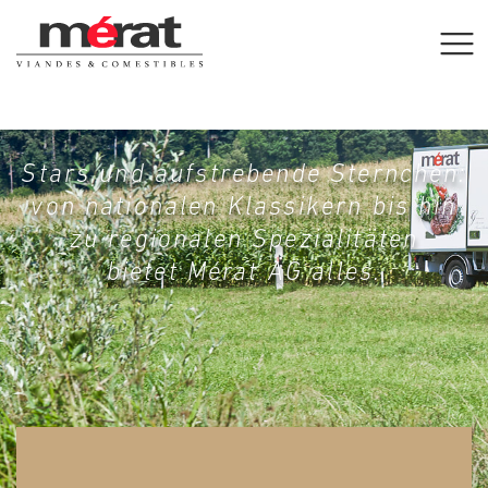
Stars und aufstrebende Sternchen:
von nationalen Klassikern bis hin
zu regionalen Spezialitäten
bietet Mérat AG alles.