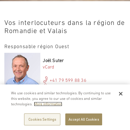
Vos interlocuteurs dans la région de
Romandie et Valais
Responsable région Ouest
Joël Suter
vCard
+41 79 599 88 36
joel.suter@merat.ch
romandie@merat.ch
We use cookies and similar technologies. By continuing to use
this website, you agree to our use of cookies and similar
technologies.
More information
Responsable
adjoint
région Ouest
Cookies Settings
Accept All Cookies